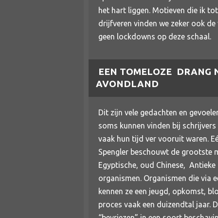
het hart liggen. Motieven die ik to
drijfveren vinden we zeker ook de
geen lockdowns op deze schaal.
EEN TOMELOZE DRANG NA
AVONDLAND
Dit zijn vele gedachten en gevoe
soms kunnen vinden bij schrijvers 
vaak hun tijd ver vooruit waren. E
Spengler beschouwt de grootste m
Egyptische, oud Chinese, Antieke 
organismen. Organismen die via e
kennen ze een jeugd, opkomst, bloe
proces vaak een duizendtal jaar. 
“bevriezen” in een soort beschavi