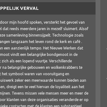
PPELIJK VERVAL
door mijn hoofd spoken, versterkt het gevoel van
l dat reeds meerdere jaren in mezelf sluimert. Alsof
eze samenleving binnensijpelt. Technologie zoals
angen langzaam het leven rond de kerk en café .
 aan een aanzienlijk tempo. Het Nieuwe Werken dat
moot vindt een belangrijke bondgenoot in de
 zich als een lopend vuurtje. Verschillende
r na belangrijke gebouwen en wolkenkrabbers te
t het symbool waren van vooruitgang en
huiswerk zeker een meerwaarde kunnen bieden aan
n, dreigt een te veel hiervan de loyaliteit aan het
rmijnen. Tevens missen vele mensen meer en meer de
voor klanten van deze organisaties veranderde er op
ysieke contacten met de klanten een substantieel