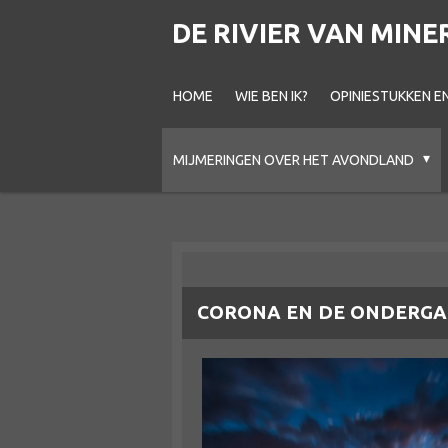
Ga
DE RIVIER VAN MINE
direct
naar
HOME
WIE BEN IK?
OPINIESTUKKEN E
de
hoofdinhoud
MIJMERINGEN OVER HET AVONDLAND
CORONA EN DE ONDERG