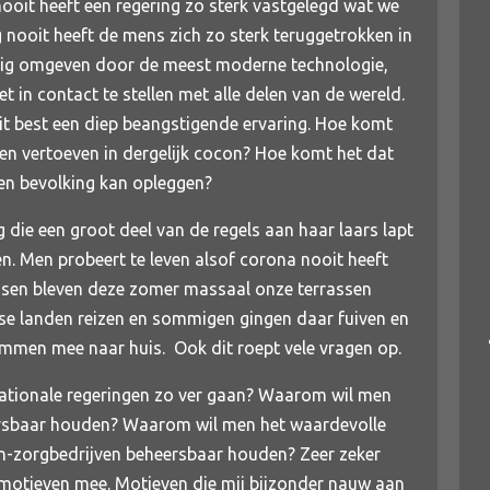
oit heeft een regering zo sterk vastgelegd wat we
 nooit heeft de mens zich zo sterk teruggetrokken in
edig omgeven door de meest moderne technologie,
t in contact te stellen met alle delen van de wereld.
dit best een diep beangstigende ervaring. Hoe komt
n vertoeven in dergelijk cocon? Hoe komt het dat
een bevolking kan opleggen?
g die een groot deel van de regels aan haar laars lapt
en. Men probeert te leven alsof corona nooit heeft
nsen bleven deze zomer massaal onze terrassen
rse landen reizen en sommigen gingen daar fuiven en
mmen mee naar huis. Ook dit roept vele vragen op.
ationale regeringen zo ver gaan? Waarom wil men
rsbaar houden? Waarom wil men het waardevolle
n-zorgbedrijven beheersbaar houden? Zeer zeker
 motieven mee. Motieven die mij bijzonder nauw aan