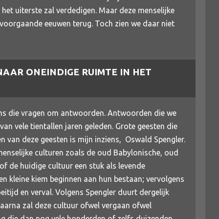
t het uiterste zal verdedigen. Maar deze menselijke
 voorgaande eeuwen terug. Toch zien we daar niet
AR ONEINDIGE RUIMTE IN HET
lens die vragen om antwoorden. Antwoorden die we
van vele tientallen jaren geleden. Grote geesten die
én van deze geesten is mijn inziens, Oswald Spengler.
enselijke culturen zoals de oud Babylonische, oud
of de huidige cultuur een stuk als levende
en kleine kiem beginnen aan hun bestaan; vervolgens
itijd en verval. Volgens Spengler duurt dergelijk
Daarna zal deze cultuur ofwel vergaan ofwel
ng die dan nog vele honderden of zelfs duizenden