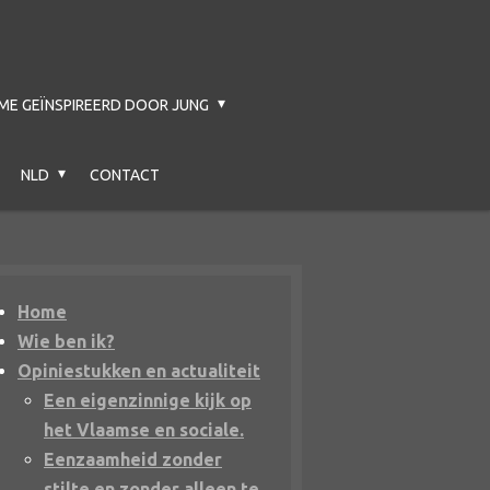
ME GEÏNSPIREERD DOOR JUNG
NLD
CONTACT
Home
Wie ben ik?
Opiniestukken en actualiteit
Een eigenzinnige kijk op
het Vlaamse en sociale.
Eenzaamheid zonder
stilte en zonder alleen te