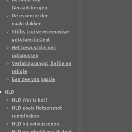
Geraadsbergen
De essentie der
naaktslakken
Stille, trotse en eeuwige
getuigen in Gent
Het bewustzijn der
octopussen
Verlatingsangst, liefde en
religie
Een zee van passie
NLD
NLD Wat is het?
NLD zoals fietsen met
remblokken
NLD bij volwassenen
NLD en arbeidsmarkt deel