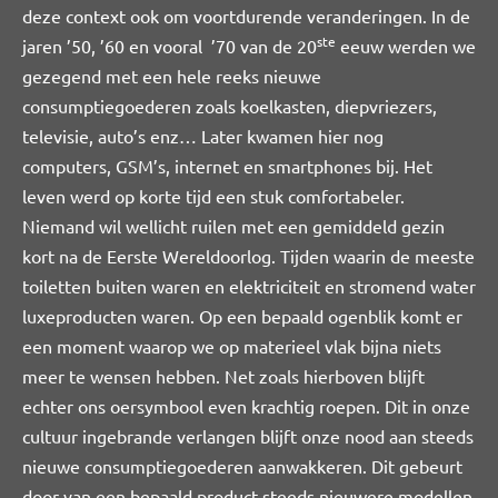
deze context ook om voortdurende veranderingen. In de
ste
jaren ’50, ’60 en vooral ’70 van de 20
eeuw werden we
gezegend met een hele reeks nieuwe
consumptiegoederen zoals koelkasten, diepvriezers,
televisie, auto’s enz… Later kwamen hier nog
computers, GSM’s, internet en smartphones bij. Het
leven werd op korte tijd een stuk comfortabeler.
Niemand wil wellicht ruilen met een gemiddeld gezin
kort na de Eerste Wereldoorlog. Tijden waarin de meeste
toiletten buiten waren en elektriciteit en stromend water
luxeproducten waren. Op een bepaald ogenblik komt er
een moment waarop we op materieel vlak bijna niets
meer te wensen hebben. Net zoals hierboven blijft
echter ons oersymbool even krachtig roepen. Dit in onze
cultuur ingebrande verlangen blijft onze nood aan steeds
nieuwe consumptiegoederen aanwakkeren. Dit gebeurt
door van een bepaald product steeds nieuwere modellen