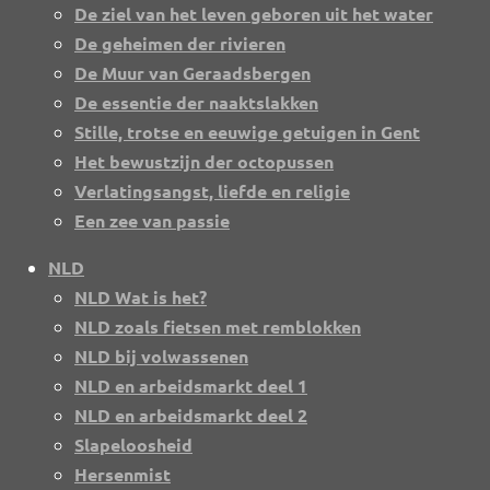
De ziel van het leven geboren uit het water
De geheimen der rivieren
De Muur van Geraadsbergen
De essentie der naaktslakken
Stille, trotse en eeuwige getuigen in Gent
Het bewustzijn der octopussen
Verlatingsangst, liefde en religie
Een zee van passie
NLD
NLD Wat is het?
NLD zoals fietsen met remblokken
NLD bij volwassenen
NLD en arbeidsmarkt deel 1
NLD en arbeidsmarkt deel 2
Slapeloosheid
Hersenmist