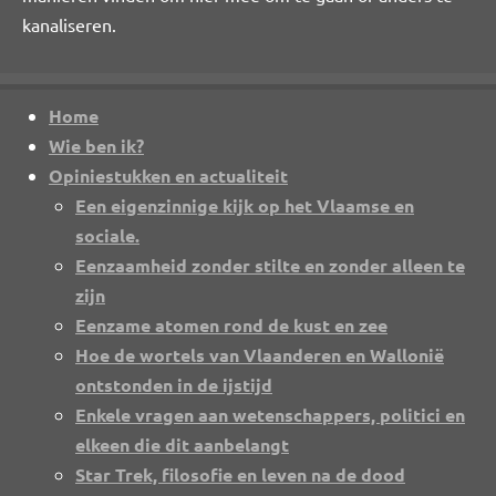
kanaliseren.
Home
Wie ben ik?
Opiniestukken en actualiteit
Een eigenzinnige kijk op het Vlaamse en
sociale.
Eenzaamheid zonder stilte en zonder alleen te
zijn
Eenzame atomen rond de kust en zee
Hoe de wortels van Vlaanderen en Wallonië
ontstonden in de ijstijd
Enkele vragen aan wetenschappers, politici en
elkeen die dit aanbelangt
Star Trek, filosofie en leven na de dood