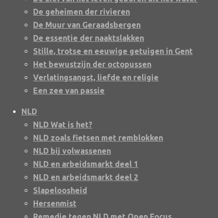
De geheimen der rivieren
De Muur van Geraadsbergen
De essentie der naaktslakken
Stille, trotse en eeuwige getuigen in Gent
Het bewustzijn der octopussen
Verlatingsangst, liefde en religie
Een zee van passie
NLD
NLD Wat is het?
NLD zoals fietsen met remblokken
NLD bij volwassenen
NLD en arbeidsmarkt deel 1
NLD en arbeidsmarkt deel 2
Slapeloosheid
Hersenmist
Remedie tegen NLD met Open Focus